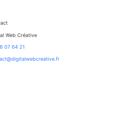
act
tal Web Créative
8 07 64 21
act@digitalwebcreative.fr